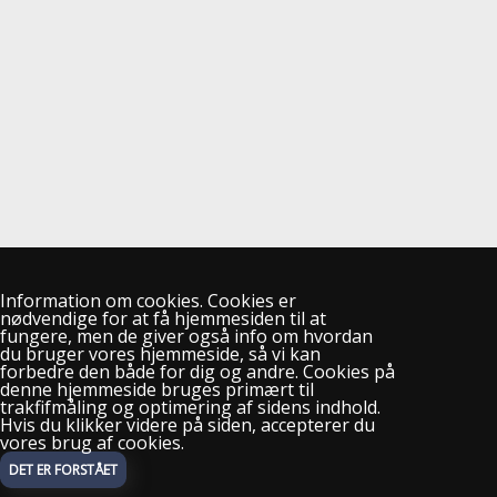
Information om cookies. Cookies er
nødvendige for at få hjemmesiden til at
fungere, men de giver også info om hvordan
du bruger vores hjemmeside, så vi kan
forbedre den både for dig og andre. Cookies på
denne hjemmeside bruges primært til
trakfifmåling og optimering af sidens indhold.
Hvis du klikker videre på siden, accepterer du
vores brug af cookies.