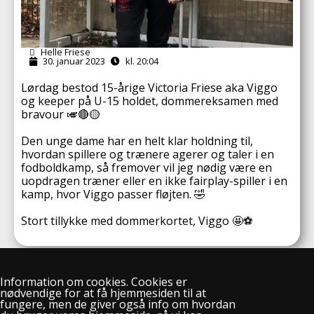
Helle Friese
30. januar 2023
kl. 20:04
Lørdag bestod 15-årige Victoria Friese aka Viggo
og keeper på U-15 holdet, dommereksamen med
bravour 🎺🔴🟡
Den unge dame har en helt klar holdning til,
hvordan spillere og trænere agerer og taler i en
fodboldkamp, så fremover vil jeg nødig være en
uopdragen træner eller en ikke fairplay-spiller i en
kamp, hvor Viggo passer fløjten. 🤣
Stort tillykke med dommerkortet, Viggo 🤩⚽️
Information om cookies. Cookies er
nødvendige for at få hjemmesiden til at
fungere, men de giver også info om hvordan