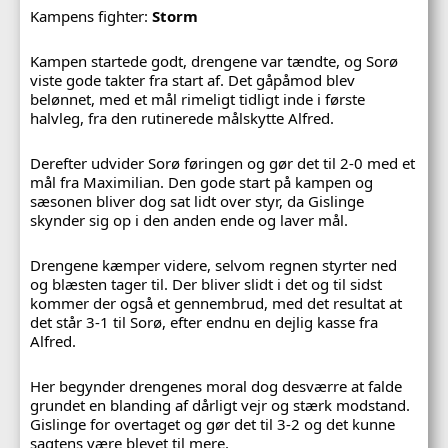
Kampens fighter:
Storm
Kampen startede godt, drengene var tændte, og Sorø
viste gode takter fra start af. Det gåpåmod blev
belønnet, med et mål rimeligt tidligt inde i første
halvleg, fra den rutinerede målskytte Alfred.
Derefter udvider Sorø føringen og gør det til 2-0 med et
mål fra Maximilian. Den gode start på kampen og
sæsonen bliver dog sat lidt over styr, da Gislinge
skynder sig op i den anden ende og laver mål.
Drengene kæmper videre, selvom regnen styrter ned
og blæsten tager til. Der bliver slidt i det og til sidst
kommer der også et gennembrud, med det resultat at
det står 3-1 til Sorø, efter endnu en dejlig kasse fra
Alfred.
Her begynder drengenes moral dog desværre at falde
grundet en blanding af dårligt vejr og stærk modstand.
Gislinge for overtaget og gør det til 3-2 og det kunne
sagtens være blevet til mere.