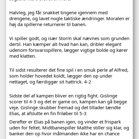
Halvleg, jeg får snakket tingene igennem med
drengene, og lavet nogle taktiske ændringer. Moralen er
høj da spillerne returnerer til banen.
Vi spiller godt, og især Storm skal nævnes som grunden
dertil. Han kæmper alt hvad han kan, dribler elegant
udenom forsvarsspillere, lægger vigtige bolde og kører
med klatten.
Til sidst resulterer det fine spil i en smuk perle af Alfred,
som holder hovedet koldt, lægger den op under
nettaget, og færdiggør sit hattrick. 4-2
Sidste del af kampen bliver en rigtig fight. Gislinge
scorer til 4-3 og det er game on, kampen kan gå begge
veje. Gislinge skubber fremad og det tillader tændte
Elias, at afslutte en fin friløber til 5-3
Derefter er Elias på banen igen, og vinder et frispark
uden for feltet. Midtbanespiller Malthe stiller sig klar, og
banker den op hvor målmanden ikke har en chance