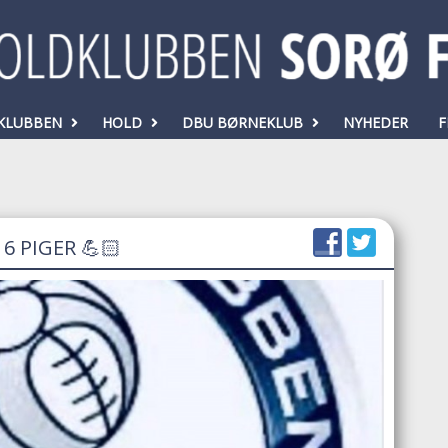
KLUBBEN
HOLD
DBU BØRNEKLUB
NYHEDER
F
6 PIGER 💪🏻