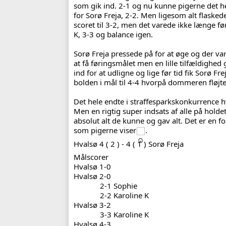
som gik ind. 2-1 og nu kunne pigerne det he
for Sorø Freja, 2-2. Men ligesom alt flasked
scoret til 3-2, men det varede ikke længe før
K, 3-3 og balance igen. 
Sorø Freja pressede på for at øge og der var 
at få føringsmålet men en lille tilfældighed 
ind for at udligne og lige før tid fik Sorø Frej
bolden i mål til 4-4 hvorpå dommeren fløjte
Det hele endte i straffesparkskonkurrence 
Men en rigtig super indsats af alle på hold
absolut alt de kunne og gav alt. Det er en f
som pigerne viser
. 
Hvalsø 4 ( 2 ) - 4 ( 1 ) Sorø Freja 
Målscorer
Hvalsø 1-0
Hvalsø 2-0
             2-1 Sophie 
             2-2 Karoline K
Hvalsø 3-2
             3-3 Karoline K
Hvalsø 4-3