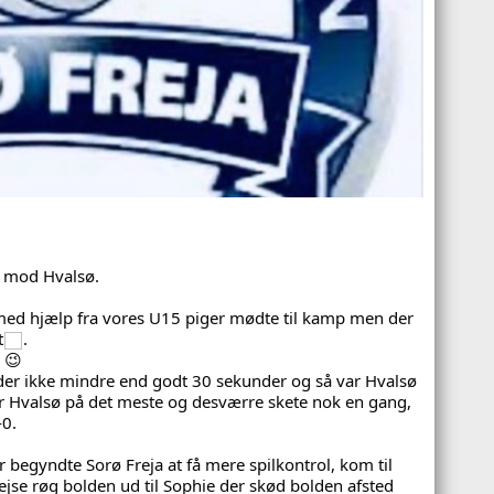
e mod Hvalsø. 
med hjælp fra vores U15 piger mødte til kamp men der 
t
.
der ikke mindre end godt 30 sekunder og så var Hvalsø 
 Hvalsø på det meste og desværre skete nok en gang, 
-0. 
 begyndte Sorø Freja at få mere spilkontrol, kom til 
ejse røg bolden ud til Sophie der skød bolden afsted 