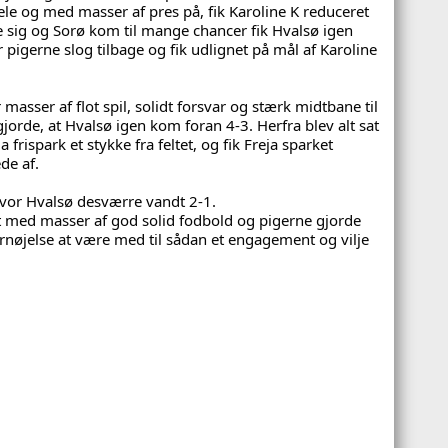
le og med masser af pres på, fik Karoline K reduceret 
e sig og Sorø kom til mange chancer fik Hvalsø igen 
 pigerne slog tilbage og fik udlignet på mål af Karoline 
masser af flot spil, solidt forsvar og stærk midtbane til 
gjorde, at Hvalsø igen kom foran 4-3. Herfra blev alt sat 
a frispark et stykke fra feltet, og fik Freja sparket 
de af. 
hvor Hvalsø desværre vandt 2-1. 
et med masser af god solid fodbold og pigerne gjorde 
ornøjelse at være med til sådan et engagement og vilje 