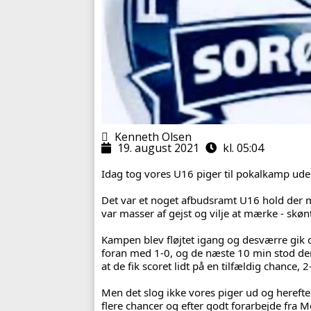
Kenneth Olsen
19. august 2021
kl. 05:04
Idag tog vores U16 piger til pokalkamp ud
Det var et noget afbudsramt U16 hold der 
var masser af gejst og vilje at mærke - skøn
Kampen blev fløjtet igang og desværre gik 
foran med 1-0, og de næste 10 min stod der
at de fik scoret lidt på en tilfældig chance, 2
Men det slog ikke vores piger ud og herefter
flere chancer og efter godt forarbejde fra M