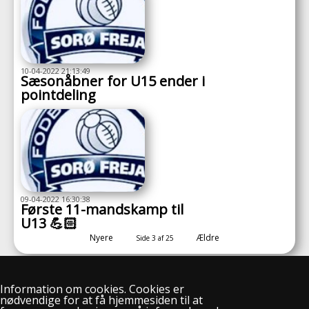
10-04-2022 21:13:49
Sæsonåbner for U15 ender i
pointdeling
09-04-2022 16:30:38
Første 11-mandskamp til
U13 💪🏻
Nyere
Ældre
Side 3 af 25
Information om cookies. Cookies er
nødvendige for at få hjemmesiden til at