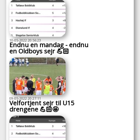
10-05-2022 20:56:23
Endnu en mandag - endnu
en Oldboys sejr 💪🏻
09-05-2022 20:27:11
Velfortjent sejr til U15
drengene 💪🏻🤩